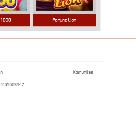
 1000
Fortune Lion
an
Komunitas
85165668947