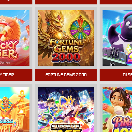
Y TIGER
FORTUNE GEMS 2000
DJ S