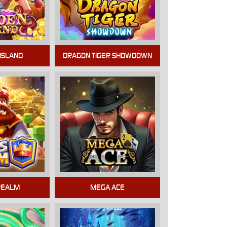
ISLAND
DRAGON TIGER SHOWDOWN
 REALM
MEGA ACE