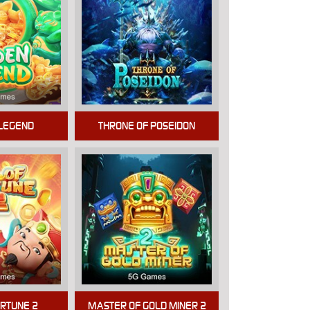
LEGEND
THRONE OF POSEIDON
ORTUNE 2
MASTER OF GOLD MINER 2