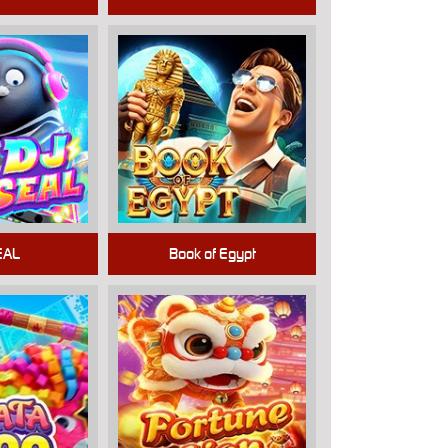
EAL
Book of Egypt