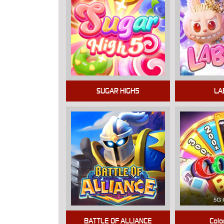
SUGAR HIGH5
LA
BATTLE OF ALLIANCE
Colo