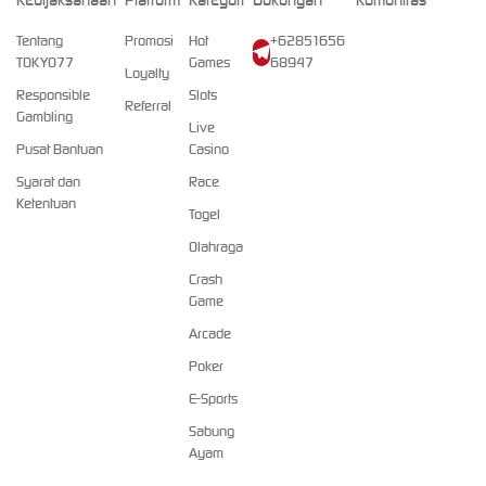
Tentang
Promosi
Hot
+62851656
TOKYO77
Games
68947
Loyalty
Responsible
Slots
Referral
Gambling
Live
Pusat Bantuan
Casino
Syarat dan
Race
Ketentuan
Togel
Olahraga
Crash
Game
Arcade
Poker
E-Sports
Sabung
Ayam