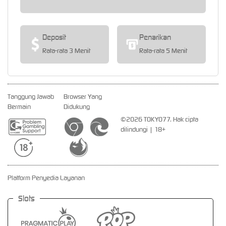
Deposit
Penarikan
Rata-rata 3 Menit
Rata-rata 5 Menit
Tanggung Jawab
Browser Yang
Bermain
Didukung
©2026 TOKYO77. Hak cipta
dilindungi | 18+
Platform Penyedia Layanan
Slots