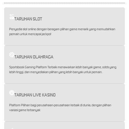
TARUHAN SLOT
Penyedia slot online dengan beragam pilihan game menarik yang memudahkan
pemain untuk mencapai jackpot
TARUHAN OLAHRAGA
Sportsbook Gaming Platform Terbaik menawarkan lebih banyak game, odds yang
lebih tinggi, dan menyediakan pilihan yang lebih banyak untuk pemain.
TARUHAN LIVE KASINO
Platform Pilihan bagi perusahaan-perusahaan terbaik di dunia, dengan pilihan
variasi game terbanyak