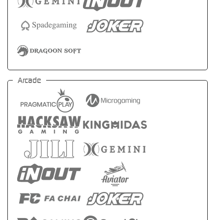
Arcade