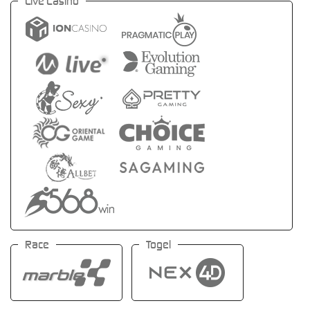
Live Casino
Race
Togel