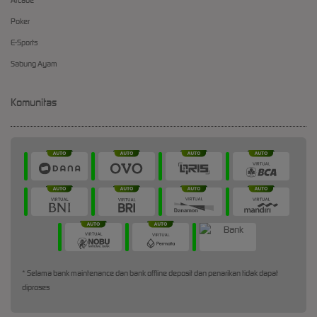
Arcade
Poker
E-Sports
Sabung Ayam
Komunitas
* Selama bank maintenance dan bank offline deposit dan penarikan tidak dapat
diproses