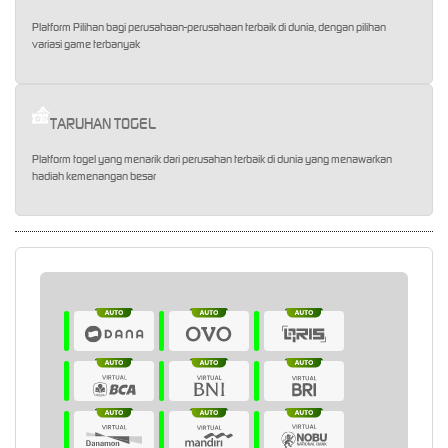
Platform Pilihan bagi perusahaan-perusahaan terbaik di dunia, dengan pilihan
variasi game terbanyak
TARUHAN TOGEL
Platform togel yang menarik dari perusahan terbaik di dunia yang menawarkan
hadiah kemenangan besar