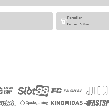
Penarikan
Rata-rata 5 Menit