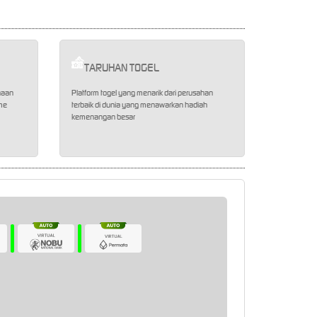
TARUHAN TOGEL
haan
Platform togel yang menarik dari perusahan
ame
terbaik di dunia yang menawarkan hadiah
kemenangan besar