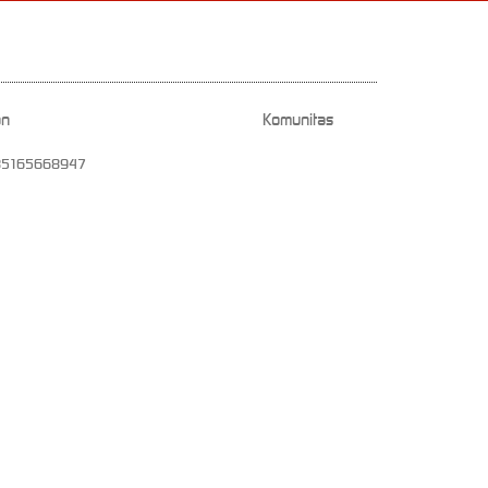
an
Komunitas
85165668947