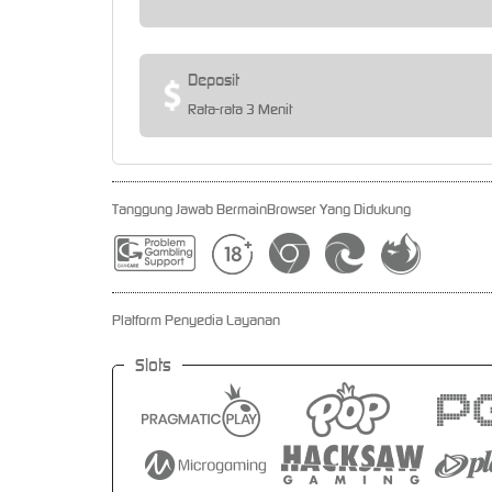
Deposit
Rata-rata 3 Menit
Tanggung Jawab Bermain
Browser Yang Didukung
Platform Penyedia Layanan
Slots