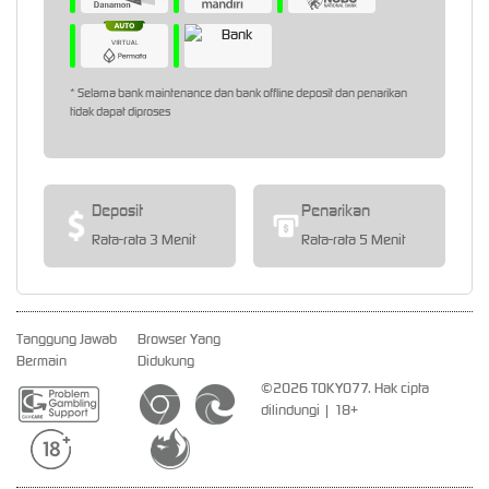
* Selama bank maintenance dan bank offline deposit dan penarikan
tidak dapat diproses
Deposit
Penarikan
Rata-rata 3 Menit
Rata-rata 5 Menit
Tanggung Jawab
Browser Yang
Bermain
Didukung
©2026 TOKYO77. Hak cipta
dilindungi | 18+