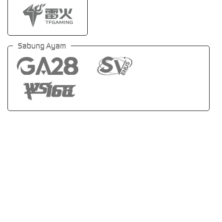
Sabung Ayam