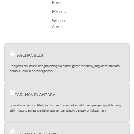
Poker
E-Sports
Sabung
Ayam
TARUHAN SLOT
Penyedia slot online dengan beragam pilihan game menarik yang memudahkan
pemain untuk mencapai jackpot
TARUHAN OLAHRAGA
Sportsbook Gaming Platform Terbaik menawarkan lebih banyak game, odds yang
lebih tinggi, dan menyediakan pilihan yang lebih banyak untuk pemain.