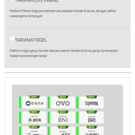
TARUHAN LIVE KASINO
Platform Pilihan bagi perusahaan-perusahaan terbaik di dunia, dengan pilihan
variasi game terbanyak
TARUHAN TOGEL
Platform togel yang menarik dari perusahan terbaik di dunia yang menawarkan
hadiah kemenangan besar